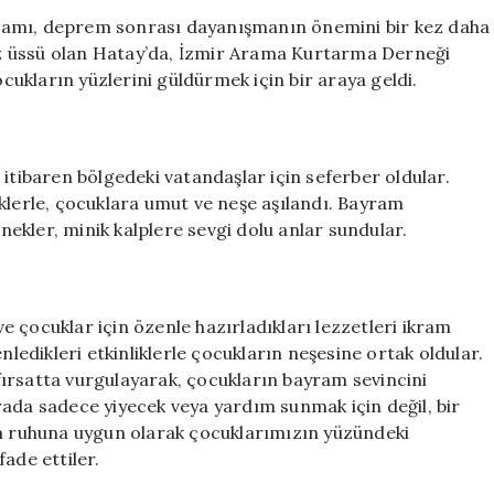
ve
ramı, deprem sonrası dayanışmanın önemini bir kez daha
BURASDER’de
z üssü olan Hatay’da, İzmir Arama Kurtarma Derneği
Anlamlı
ukların yüzlerini güldürmek için bir araya geldi.
Destek
için
ibaren bölgedeki vatandaşlar için seferber oldular.
klerle, çocuklara umut ve neşe aşılandı. Bayram
ekler, minik kalplere sevgi dolu anlar sundular.
 ve çocuklar için özenle hazırladıkları lezzetleri ikram
dikleri etkinliklerle çocukların neşesine ortak oldular.
r fırsatta vurgulayarak, çocukların bayram sevincini
rada sadece yiyecek veya yardım sunmak için değil, bir
ın ruhuna uygun olarak çocuklarımızın yüzündeki
ade ettiler.