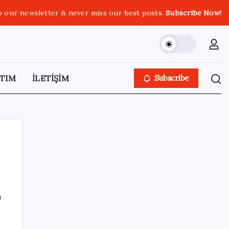
o our newsletter & never miss our best posts.
Subscribe Now!
TIM
İLETİŞİM
Subscribe
SON YAZILAR
ı
Yapay zeka bu kez gerçek bir canlı üretti