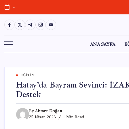
Skip
-
to
content
https://www.facebook.com/
https://twitter.com/
https://t.me/
https://www.instagram.com/
https://youtube.com/
ANA SAYFA
E
EĞITIM
Hatay’da Bayram Sevinci: İ
Destek
By
Ahmet Doğan
25 Nisan 2026
1 Min Read