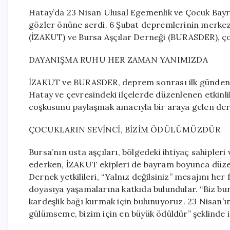
Hatay’da 23 Nisan Ulusal Egemenlik ve Çocuk Bay
gözler önüne serdi. 6 Şubat depremlerinin merke
(İZAKUT) ve Bursa Aşçılar Derneği (BURASDER), çoc
DAYANIŞMA RUHU HER ZAMAN YANIMIZDA
İZAKUT ve BURASDER, deprem sonrası ilk günden it
Hatay ve çevresindeki ilçelerde düzenlenen etkinli
coşkusunu paylaşmak amacıyla bir araya gelen dern
ÇOCUKLARIN SEVİNCİ, BİZİM ÖDÜLÜMÜZDÜR
Bursa’nın usta aşçıları, bölgedeki ihtiyaç sahipleri
ederken, İZAKUT ekipleri de bayram boyunca düzenle
Dernek yetkilileri, “Yalnız değilsiniz” mesajını he
doyasıya yaşamalarına katkıda bulundular. “Biz bu
kardeşlik bağı kurmak için bulunuyoruz. 23 Nisan’
gülümseme, bizim için en büyük ödüldür” şeklinde if