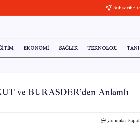
Subscribe t
ĞİTİM
EKONOMİ
SAĞLIK
TEKNOLOJİ
TANI
ZAKUT ve BURASDER’den Anlamlı
Hatay’da
yorumlar kapal
Bayram
Sevinci:
İZAKUT