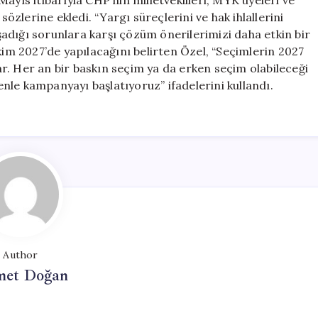
s itibarıyla CHP’nin milletvekilleri, MYK üyeleri ve
sözlerine ekledi. “Yargı süreçlerini ve hak ihlallerini
adığı sorunlara karşı çözüm önerilerimizi daha etkin bir
kim 2027’de yapılacağını belirten Özel, “Seçimlerin 2027
r. Her an bir baskın seçim ya da erken seçim olabileceği
nle kampanyayı başlatıyoruz” ifadelerini kullandı.
Author
et Doğan