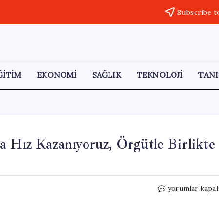
Subscribe t
ĞİTİM
EKONOMİ
SAĞLIK
TEKNOLOJİ
TANI
a Hız Kazanıyoruz, Örgütle Birlikte
Özgür
yorumlar kapal
Özel:
Saha
Çalışmalarında