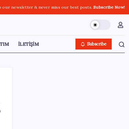
o our newsletter & never miss our best posts.
Subscribe Now!
TIM
İLETİŞİM
Subscribe
SON YAZILAR
ı
ABD, İran-Umman anlaşması sonrası
ablukayı kaldıracak