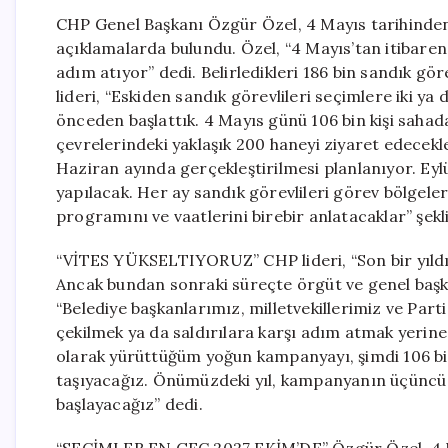
CHP Genel Başkanı Özgür Özel, 4 Mayıs tarihinden
açıklamalarda bulundu. Özel, “4 Mayıs’tan itibaren
adım atıyor” dedi. Belirledikleri 186 bin sandık gö
lideri, “Eskiden sandık görevlileri seçimlere iki ya 
önceden başlattık. 4 Mayıs günü 106 bin kişi sahad
çevrelerindeki yaklaşık 200 haneyi ziyaret edecekler
Haziran ayında gerçekleştirilmesi planlanıyor. Ey
yapılacak. Her ay sandık görevlileri görev bölgeler
programını ve vaatlerini birebir anlatacaklar” şek
“VİTES YÜKSELTIYORUZ” CHP lideri, “Son bir yıldı
Ancak bundan sonraki süreçte örgüt ve genel başkan
“Belediye başkanlarımız, milletvekillerimiz ve Parti
çekilmek ya da saldırılara karşı adım atmak yerine,
olarak yürüttüğüm yoğun kampanyayı, şimdi 106 bin sa
taşıyacağız. Önümüzdeki yıl, kampanyanın üçüncü 
başlayacağız” dedi.