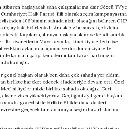
Hız
 itibaren başlayacak saha çalışmalarına dair Sözcü TV’ye
Kazanıyoruz,
 Cumhuriyet Halk Partisi, fiili olarak seçim kampanyasına
Örgütle
revlisinden 106 bininin sahada aktif olacağını belirten CHP
Birlikte
da üç ay kala belirlenirdi. Ancak biz bu süreci çok daha
Harekete
a olacak. Kapıları çalmaya başlayacaklar ve kendi sandık
Geçiyoruz
. İlk ziyaretlerin Mayıs ayında, ikinci ziyaretlerin ise
için
lül ve Ekim aylarında üçüncü ve dördüncü ziyaretler
inde kapıları çalıp, kendilerini tanıtarak partimizin
linde konuştu.
r genel başkan olarak ben daha çok sahada yer aldım.
 birlikte hareket edecek” ifadeleriyle devam etti. Özel,
 Meclisi üyelerimizle birlikte sahada olacağız. Geri
 aksine vites yükseltiyoruz. Geçtiğimiz yıl genel başkan
ndık görevlisi ile birlikte 81 ilde daha da ileri
evresine geçerek tam anlamıyla seçim hazırlıklarına