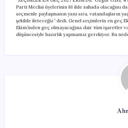
“SEÇİMLER EN GEÇ 2027 EKİM’DE” Özgür Özel, 4 Mayı
Parti Meclisi üyelerinin 81 ilde sahada olacağını da 
seçmenle paylaşmanın yanı sıra, vatandaşların yaş
şekilde ileteceğiz” dedi. Genel seçimlerin en geç E
Ekim’inden geç olmayacağına dair tüm işaretler va
düşüncesiyle hazırlık yapmamız gerekiyor. Bu nede
Ahm