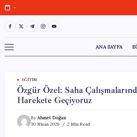
Skip
-
to
content
https://www.facebook.com/
https://twitter.com/
https://t.me/
https://www.instagram.com/
https://youtube.com/
ANA SAYFA
E
EĞITIM
Özgür Özel: Saha Çalışmalarınd
Harekete Geçiyoruz
By
Ahmet Doğan
30 Nisan 2026
2 Min Read